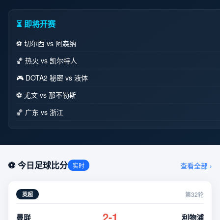
⏳ 即将开赛
⚽ 切尔西 vs 阿森纳
🏀 热火 vs 凯尔特人
🎮 DOTA2 秘密 vs 液体
⚽ 尤文 vs 那不勒斯
🏀 广东 vs 浙江
⚽ 今日足球比分
查看全部 ›
实时
第32轮
英超
2-1
曼联
利物浦