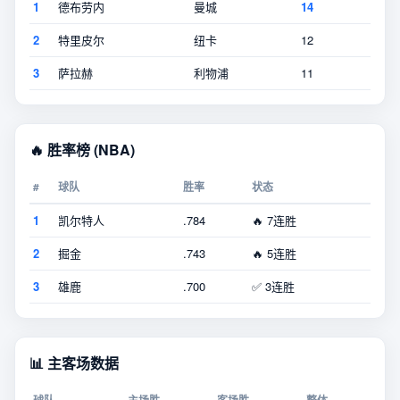
1
德布劳内
曼城
14
2
特里皮尔
纽卡
12
3
萨拉赫
利物浦
11
🔥 胜率榜 (NBA)
#
球队
胜率
状态
1
凯尔特人
.784
🔥 7连胜
2
掘金
.743
🔥 5连胜
3
雄鹿
.700
✅ 3连胜
📊 主客场数据