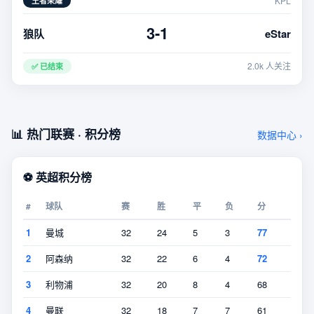
KPL
王者荣耀
3-1
狼队
eStar
2.0k 人关注
✅ 已结束
📊 热门联赛 · 积分榜
数据中心 ›
⚽ 英超积分榜
#
球队
赛
胜
平
负
分
1
曼城
32
24
5
3
77
2
阿森纳
32
22
6
4
72
3
利物浦
32
20
8
4
68
4
曼联
32
18
7
7
61