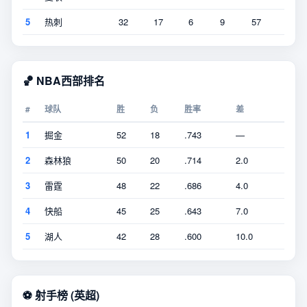
5
热刺
32
17
6
9
57
🏀 NBA西部排名
#
球队
胜
负
胜率
差
1
掘金
52
18
.743
—
2
森林狼
50
20
.714
2.0
3
雷霆
48
22
.686
4.0
4
快船
45
25
.643
7.0
5
湖人
42
28
.600
10.0
⚽ 射手榜 (英超)