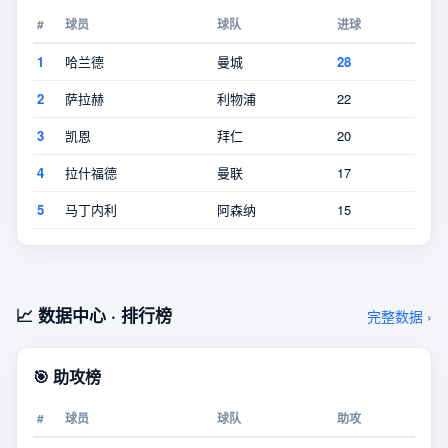
#
球员
球队
进球
1
哈兰德
曼城
28
2
萨拉赫
利物浦
22
3
凯恩
拜仁
20
4
拉什福德
曼联
17
5
马丁内利
阿森纳
15
📈 数据中心 · 排行榜
完整数据 ›
🎯 助攻榜
#
球员
球队
助攻