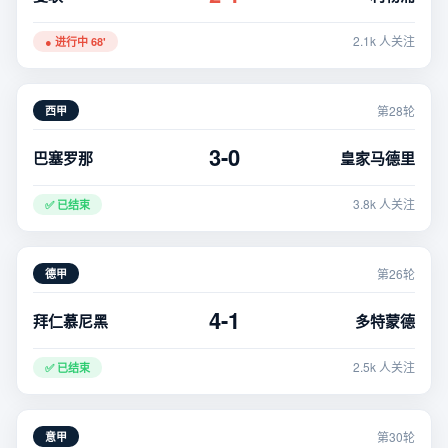
2.1k 人关注
● 进行中 68'
第28轮
西甲
3-0
巴塞罗那
皇家马德里
3.8k 人关注
✅ 已结束
第26轮
德甲
4-1
拜仁慕尼黑
多特蒙德
2.5k 人关注
✅ 已结束
第30轮
意甲