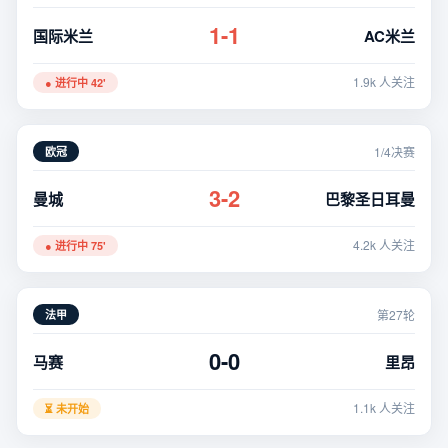
1-1
国际米兰
AC米兰
1.9k 人关注
● 进行中 42'
1/4决赛
欧冠
3-2
曼城
巴黎圣日耳曼
4.2k 人关注
● 进行中 75'
第27轮
法甲
0-0
马赛
里昂
1.1k 人关注
⏳ 未开始