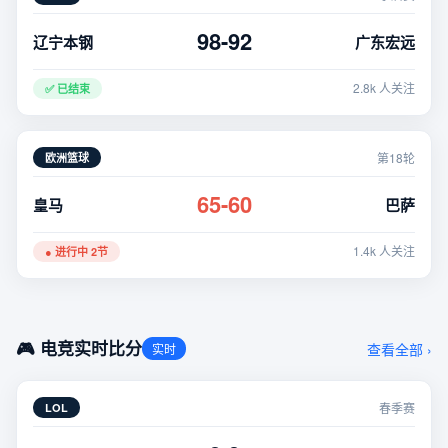
98-92
辽宁本钢
广东宏远
2.8k 人关注
✅ 已结束
第18轮
欧洲篮球
65-60
皇马
巴萨
1.4k 人关注
● 进行中 2节
🎮 电竞实时比分
查看全部 ›
实时
春季赛
LOL