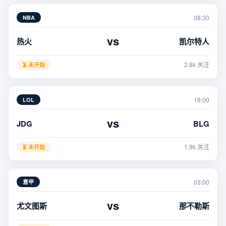
08:30
NBA
vs
热火
凯尔特人
2.8k 关注
⏳ 未开始
19:00
LOL
vs
JDG
BLG
1.9k 关注
⏳ 未开始
03:00
意甲
vs
尤文图斯
那不勒斯